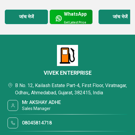
WhatsApp
जांच भेजें
जांच भेजें
Get Latest Price
VIVEK ENTERPRISE
B No. 12, Kailash Estate Part-4, First Floor, Viratnagar,
Odhav,, Ahmedabad, Gujarat, 382415, India
Mr AKSHAY ADHE
Sales Manager
08045814718